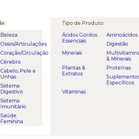
Welcome. Here is a free text!
de:
Tipo de Produto:
Beleza
Ácidos Gordos
Aminoácidos
Essenciais
Ossos/Articulações
Digestão
Coração/Circulação
Minerais
Multivitamin
& Minerais
Cérebro
Plantas &
Proteínas
Cabelo, Pele e
Extratos
Unhas
Suplemento
Específicos
Sistema
Digestivo
Vitaminas
Sistema
Imunitário
Saúde
Feminina