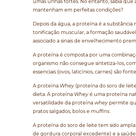
umas unhas fortes. No entanto, sabia que
mantenham em perfeitas condições?
Depois da água, a proteína é a substânci
tonificação ​​muscular, a formação saudáve
associado a sinais de envelhecimento prema
A proteína é composta por uma combinação
organismo não consegue sintetiza-los, com
essenciais (ovos, laticínios, carnes) são fo
A proteína
Whey
(proteína do soro de lei
dieta. A proteína
Whey
é uma proteína natu
versatilidade da proteína
whey
permite que
pratos salgados, bolos e
muffins
.
A proteína do soro de leite tem sido amp
de gordura corporal excedente) e a saúde