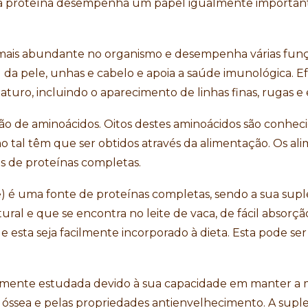
 a proteína desempenha um papel igualmente importante
a mais abundante no organismo e desempenha várias fu
l da pele, unhas e cabelo e apoia a saúde imunológica. E
turo, incluindo o aparecimento de linhas finas, rugas e 
 de aminoácidos. Oitos destes aminoácidos são conhecid
o tal têm que ser obtidos através da alimentação. Os a
ntes de proteínas completas.
te) é uma fonte de proteínas completas, sendo a sua su
ral e que se encontra no leite de vaca, de fácil absorç
 esta seja facilmente incorporado à dieta. Esta pode ser
lamente estudada devido à sua capacidade em manter a m
 óssea e pelas propriedades antienvelhecimento. A sup