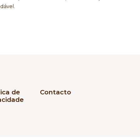
dável.
tica de
Contacto
acidade