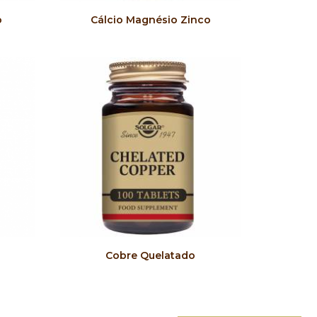
COMPRAR
o
Cálcio Magnésio Zinco
COMPRAR
Cobre Quelatado