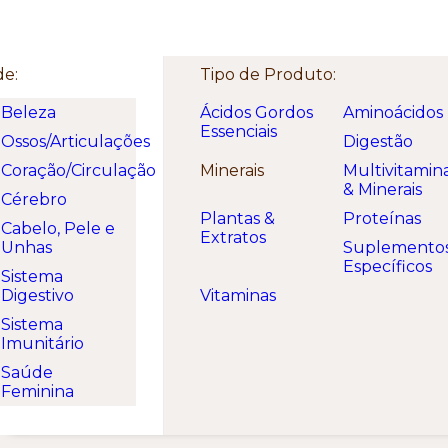
Welcome. Here is a free text!
de:
Tipo de Produto:
Beleza
Ácidos Gordos
Aminoácidos
Essenciais
Ossos/Articulações
Digestão
Coração/Circulação
Minerais
Multivitamin
& Minerais
Cérebro
Plantas &
Proteínas
Cabelo, Pele e
Extratos
Unhas
Suplemento
Específicos
Sistema
Digestivo
Vitaminas
Sistema
Imunitário
Saúde
Feminina