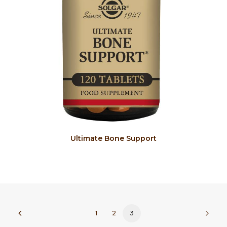
COMPRAR
Ultimate Bone Support
1
2
3