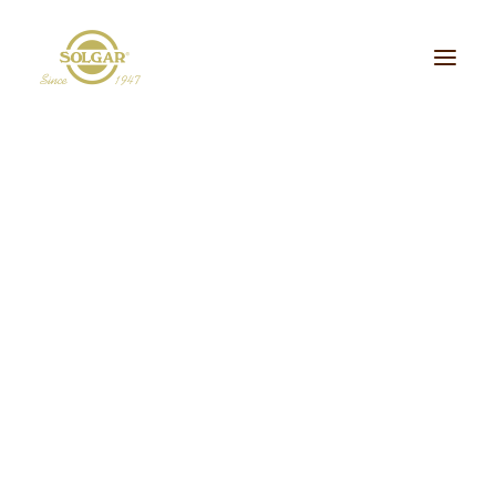
Categoria de Saúde:
Energia
Beleza
Bem-estar
Ossos/Articulações
Desporto e Fitness
Coração/Circulação
Cérebro
Crianças
Cabelo, Pele e Unhas
Dieta/Detox
Sistema Digestivo
Visão
Sistema Imunitário
Saúde Masculina
Saúde Feminina
Stress/Sono
Tipo de Produto:
Minerais
cidos Gordos Essenciais
Aminoácidos
Digestão
Minerais
ultivitaminas & Minerais
Plantas & Extratos
Proteínas
Suplementos Específic
Vitaminas