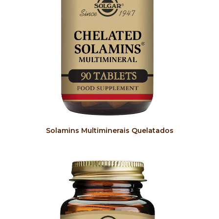
COMPRAR
Solamins Multiminerais Quelatados