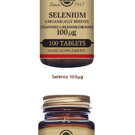
COMPRAR
Selénio 100µg