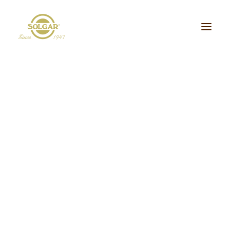
Categoria de Saúde:
Energia
Beleza
Bem-estar
Ossos/Articulações
Desporto e Fitness
Coração/Circulação
Cérebro
Crianças
Cabelo, Pele e Unhas
Dieta/Detox
Sistema Digestivo
Visão
Sistema Imunitário
Saúde Masculina
Saúde Feminina
Stress/Sono
Tipo de Produto:
cidos Gordos Essenciais
Aminoácidos
Digestão
Minerais
ultivitaminas & Minerais
Plantas & Extratos
Proteínas
Suplementos Específic
Vitaminas