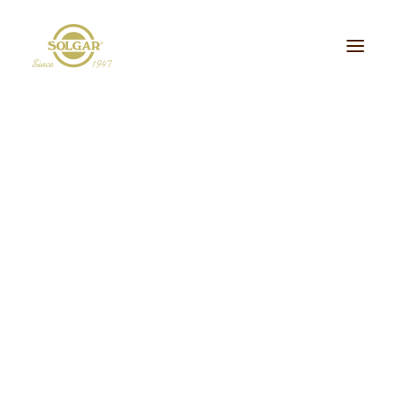
Categoria de Saúde:
Energia
Beleza
Bem-estar
Ossos/Articulações
Desporto e Fitness
Coração/Circulação
Cérebro
Crianças
Cabelo, Pele e Unhas
Dieta/Detox
Sistema Digestivo
Visão
Sistema Imunitário
Saúde Masculina
Saúde Feminina
Stress/Sono
Tipo de Produto:
cidos Gordos Essenciais
Aminoácidos
Digestão
Minerais
ultivitaminas & Minerais
Plantas & Extratos
Proteínas
Suplementos Específic
Vitaminas