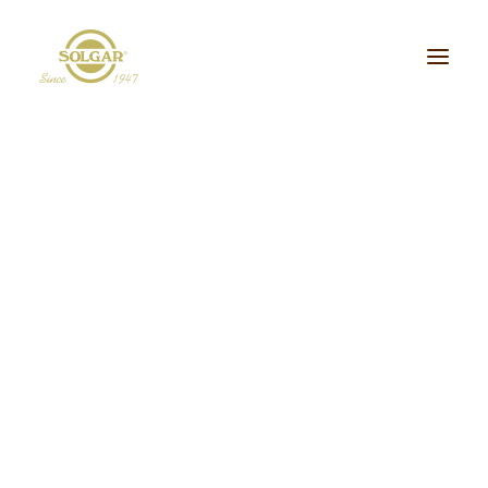
Categoria de Saúde:
Energia
Beleza
Bem-estar
Ossos/Articulações
Desporto e Fitness
Coração/Circulação
Cérebro
Crianças
Cabelo, Pele e Unhas
Dieta/Detox
Sistema Digestivo
Visão
Sistema Imunitário
Saúde Masculina
Saúde Feminina
Stress/Sono
Tipo de Produto:
cidos Gordos Essenciais
Aminoácidos
Digestão
Minerais
ultivitaminas & Minerais
Plantas & Extratos
Proteínas
Suplementos Específic
Vitaminas