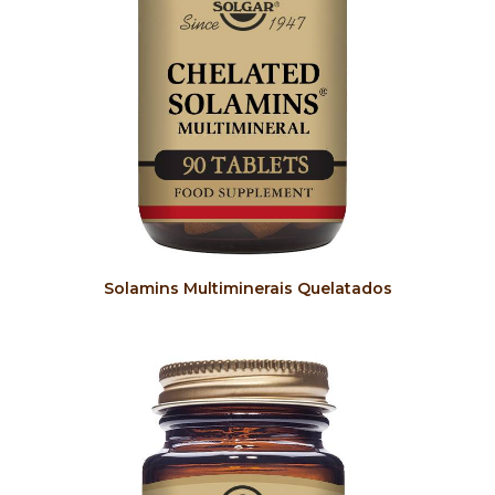
COMPRAR
Solamins Multiminerais Quelatados