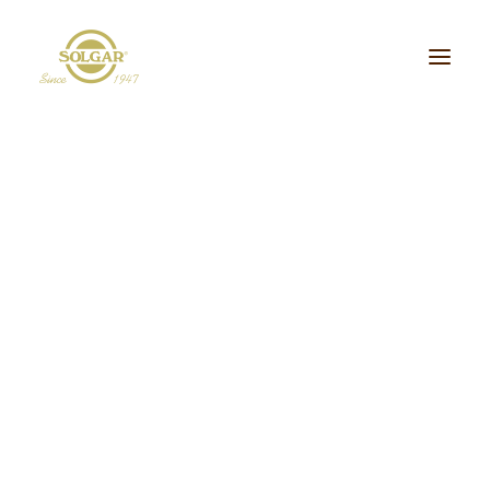
Categoria de Saúde:
Energia
Beleza
Bem-estar
Ossos/Articulações
Desporto e Fitness
Coração/Circulação
Cérebro
Crianças
Cabelo, Pele e Unhas
Dieta/Detox
Sistema Digestivo
Visão
Sistema Imunitário
Saúde Masculina
Saúde Feminina
Stress/Sono
Tipo de Produto:
Bem-estar
cidos Gordos Essenciais
Aminoácidos
Digestão
Minerais
ultivitaminas & Minerais
Plantas & Extratos
Proteínas
Suplementos Específic
Vitaminas