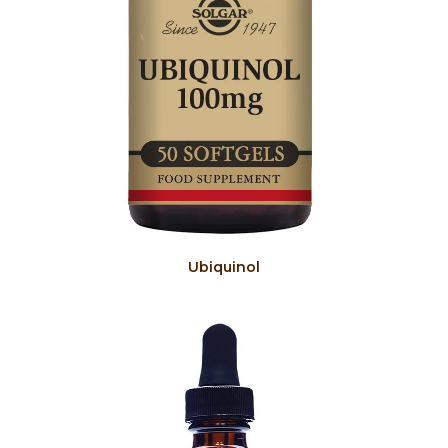
COMPRAR
Ubiquinol