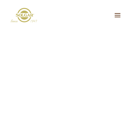
Categoria de Saúde:
Energia
Beleza
Bem-estar
Ossos/Articulações
Desporto e Fitness
Coração/Circulação
Cérebro
Crianças
Cabelo, Pele e Unhas
Dieta/Detox
Sistema Digestivo
Visão
Sistema Imunitário
Saúde Masculina
Saúde Feminina
Stress/Sono
Tipo de Produto:
30
cidos Gordos Essenciais
Aminoácidos
Digestão
Minerais
ultivitaminas & Minerais
Plantas & Extratos
Proteínas
Suplementos Específic
Vitaminas