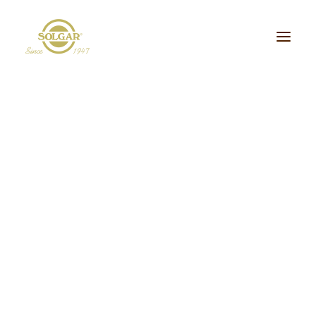
Categoria de Saúde:
Energia
Beleza
Bem-estar
Ossos/Articulações
Desporto e Fitness
Coração/Circulação
Cérebro
Crianças
Cabelo, Pele e Unhas
Dieta/Detox
Sistema Digestivo
Visão
Sistema Imunitário
Saúde Masculina
Saúde Feminina
Stress/Sono
Tipo de Produto:
170g
cidos Gordos Essenciais
Aminoácidos
Digestão
Minerais
ultivitaminas & Minerais
Plantas & Extratos
Proteínas
Suplementos Específic
Vitaminas