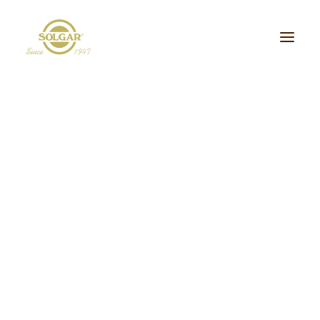
Categoria de Saúde:
Energia
Beleza
Bem-estar
Ossos/Articulações
Desporto e Fitness
Coração/Circulação
Cérebro
Crianças
Cabelo, Pele e Unhas
Dieta/Detox
Sistema Digestivo
Visão
Sistema Imunitário
Saúde Masculina
Saúde Feminina
Stress/Sono
Tipo de Produto:
cidos Gordos Essenciais
Aminoácidos
Digestão
Minerais
ultivitaminas & Minerais
Plantas & Extratos
Proteínas
Suplementos Específic
Vitaminas