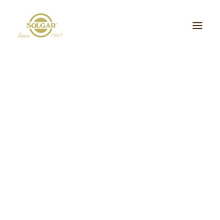
Categoria de Saúde:
Energia
Beleza
Bem-estar
Ossos/Articulações
Desporto e Fitness
Coração/Circulação
Cérebro
Crianças
Cabelo, Pele e Unhas
Dieta/Detox
Sistema Digestivo
Visão
Sistema Imunitário
Saúde Masculina
Saúde Feminina
Stress/Sono
Tipo de Produto:
cidos Gordos Essenciais
Aminoácidos
Digestão
Minerais
ultivitaminas & Minerais
Plantas & Extratos
Proteínas
Suplementos Específic
Vitaminas