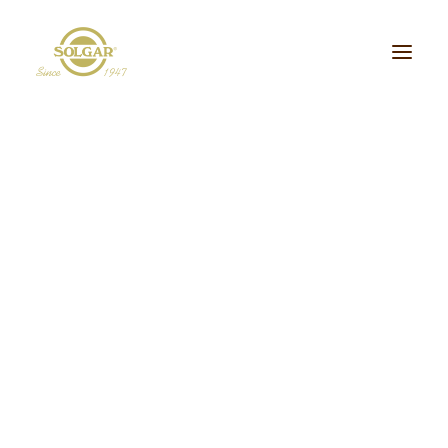
Categoria de Saúde:
Energia
Beleza
Bem-estar
Ossos/Articulações
Desporto e Fitness
Coração/Circulação
Cérebro
Crianças
Cabelo, Pele e Unhas
Dieta/Detox
Sistema Digestivo
Visão
Sistema Imunitário
Saúde Masculina
Saúde Feminina
Stress/Sono
Tipo de Produto:
cidos Gordos Essenciais
Aminoácidos
Digestão
Minerais
ultivitaminas & Minerais
Plantas & Extratos
Proteínas
Suplementos Específic
Vitaminas