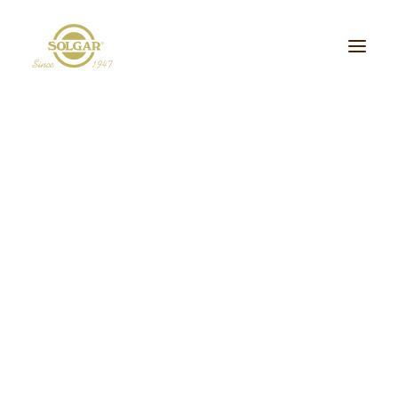
Categoria de Saúde:
Energia
Beleza
Bem-estar
Ossos/Articulações
Desporto e Fitness
Coração/Circulação
Cérebro
Crianças
Cabelo, Pele e Unhas
Dieta/Detox
Sistema Digestivo
Visão
Sistema Imunitário
Saúde Masculina
Saúde Feminina
Stress/Sono
Tipo de Produto:
cidos Gordos Essenciais
Aminoácidos
Digestão
Minerais
ultivitaminas & Minerais
Plantas & Extratos
Proteínas
Suplementos Específic
Vitaminas