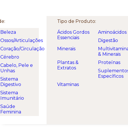
Welcome. Here is a free text!
de:
Tipo de Produto:
Beleza
Ácidos Gordos
Aminoácidos
Essenciais
Ossos/Articulações
Digestão
Coração/Circulação
Minerais
Multivitamin
& Minerais
Cérebro
Plantas &
Proteínas
Cabelo, Pele e
Extratos
Unhas
Suplemento
Específicos
Sistema
Digestivo
Vitaminas
Sistema
Imunitário
Saúde
Feminina