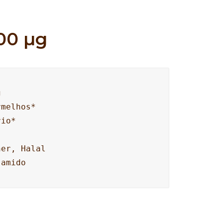
00 µg


melhos*

io*

er, Halal

 amido