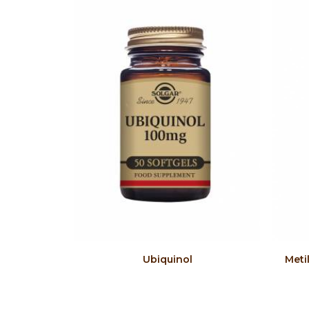
COMPRAR
Ubiquinol
Meti