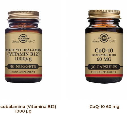
COMPRAR
COMPRAR
lcobalamina (Vitamina B12)
CoQ-10 60 mg
1000 µg