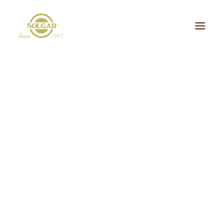
Categoria de Saúde:
Energia
Beleza
Bem-estar
Ossos/Articulações
Desporto e Fitness
Coração/Circulação
Cérebro
Crianças
Cabelo, Pele e Unhas
Dieta/Detox
Sistema Digestivo
Visão
Sistema Imunitário
Saúde Masculina
Saúde Feminina
Stress/Sono
Tipo de Produto:
cidos Gordos Essenciais
Aminoácidos
Digestão
Minerais
ultivitaminas & Minerais
Plantas & Extratos
Proteínas
Suplementos Específic
Vitaminas