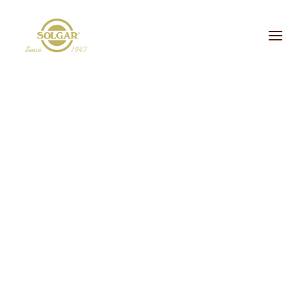
Categoria de Saúde:
Energia
Beleza
Bem-estar
Ossos/Articulações
Desporto e Fitness
Coração/Circulação
Cérebro
Crianças
Cabelo, Pele e Unhas
Dieta/Detox
Sistema Digestivo
Visão
Sistema Imunitário
Saúde Masculina
Saúde Feminina
Stress/Sono
Tipo de Produto:
cidos Gordos Essenciais
Aminoácidos
Digestão
Minerais
ultivitaminas & Minerais
Plantas & Extratos
Proteínas
Suplementos Específic
Vitaminas