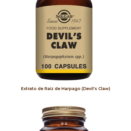
COMPRAR
Extrato de Raiz de Harpago (Devil's Claw)