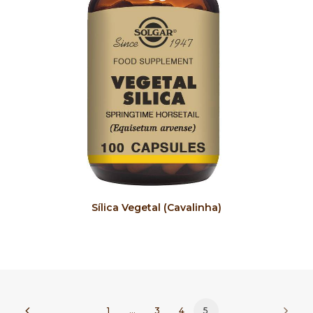
COMPRAR
Sílica Vegetal (Cavalinha)
1
…
3
4
5