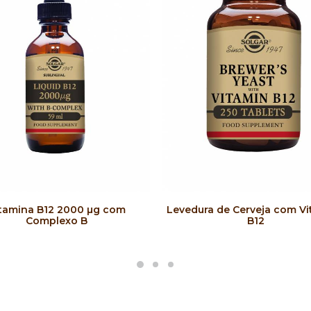
COMPRAR
COMPRAR
tamina B12 2000 µg com
Levedura de Cerveja com V
Complexo B
B12