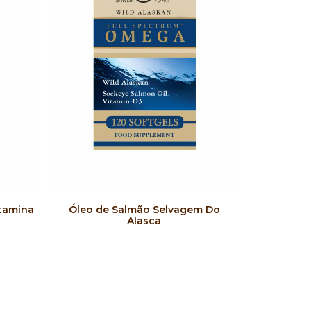
COMPRAR
itamina
Óleo de Salmão Selvagem Do
Arando ve
Alasca