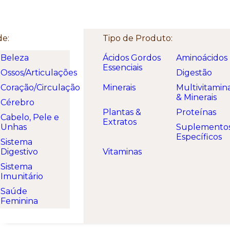
Welcome. Here is a free text!
de:
Tipo de Produto:
Beleza
Ácidos Gordos
Aminoácidos
Essenciais
Ossos/Articulações
Digestão
Coração/Circulação
Minerais
Multivitamin
& Minerais
Cérebro
Plantas &
Proteínas
Cabelo, Pele e
Extratos
Unhas
Suplemento
Específicos
Sistema
Digestivo
Vitaminas
Sistema
Imunitário
Saúde
Feminina