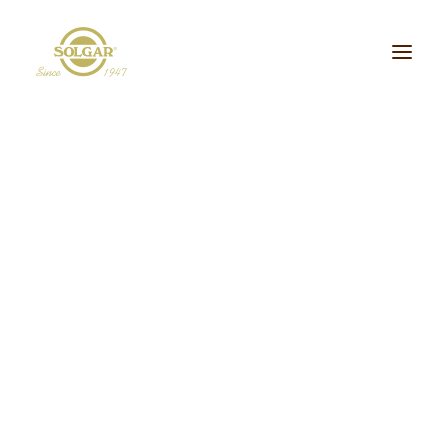
Categoria de Saúde:
Energia
Beleza
Bem-estar
Ossos/Articulações
Desporto e Fitness
Coração/Circulação
Cérebro
Crianças
Cabelo, Pele e Unhas
Dieta/Detox
Sistema Digestivo
Visão
Sistema Imunitário
Saúde Masculina
Saúde Feminina
Stress/Sono
Tipo de Produto:
cidos Gordos Essenciais
Aminoácidos
Digestão
Minerais
ultivitaminas & Minerais
Plantas & Extratos
Proteínas
Suplementos Específic
Vitaminas