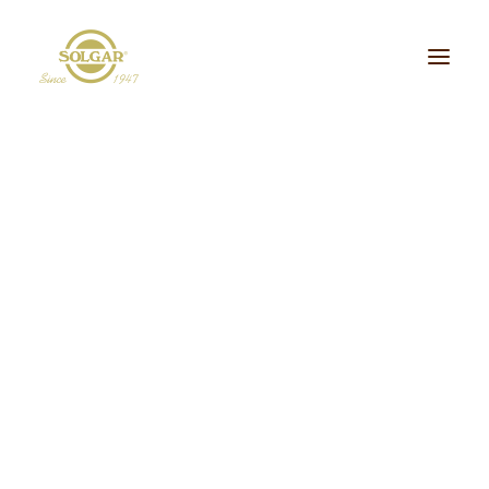
Categoria de Saúde:
Energia
Beleza
Bem-estar
Ossos/Articulações
Desporto e Fitness
Coração/Circulação
Cérebro
Crianças
Cabelo, Pele e Unhas
Dieta/Detox
Sistema Digestivo
Visão
Sistema Imunitário
Saúde Masculina
Saúde Feminina
Stress/Sono
Tipo de Produto:
Produtos
cidos Gordos Essenciais
Aminoácidos
Digestão
Minerais
ultivitaminas & Minerais
Plantas & Extratos
Proteínas
Suplementos Específic
Vitaminas