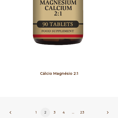
COMPRAR
Cálcio Magnésio 2:1
1
2
3
4
…
23