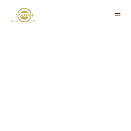
Categoria de Saúde:
Energia
Beleza
Bem-estar
Ossos/Articulações
Desporto e Fitness
Coração/Circulação
Cérebro
Crianças
Cabelo, Pele e Unhas
Dieta/Detox
Sistema Digestivo
Visão
Sistema Imunitário
Saúde Masculina
Saúde Feminina
Stress/Sono
Tipo de Produto:
cidos Gordos Essenciais
Aminoácidos
Digestão
Minerais
ultivitaminas & Minerais
Plantas & Extratos
Proteínas
Suplementos Específic
Vitaminas