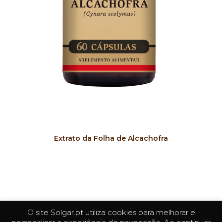
COMPRAR
Extrato da Folha de Alcachofra
O site Solgar.pt utiliza cookies para melhorar e