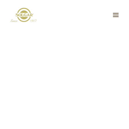
Categoria de Saúde:
Energia
Beleza
Bem-estar
Ossos/Articulações
Desporto e Fitness
Coração/Circulação
Cérebro
Crianças
Cabelo, Pele e Unhas
Dieta/Detox
Sistema Digestivo
Visão
Sistema Imunitário
Saúde Masculina
Saúde Feminina
Stress/Sono
Tipo de Produto:
cidos Gordos Essenciais
Aminoácidos
Digestão
Minerais
ultivitaminas & Minerais
Plantas & Extratos
Proteínas
Suplementos Específic
Vitaminas